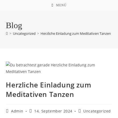
Zum
MENÜ
Inhalt
springen
Blog
>
Uncategorized
>
Herzliche Einladung zum Meditativen Tanzen
Herzliche Einladung zum
Meditativen Tanzen
Beitrags-
Beitrag
Beitrags-
Admin
14. September 2024
Uncategorized
Autor:
veröffentlicht:
Kategorie: