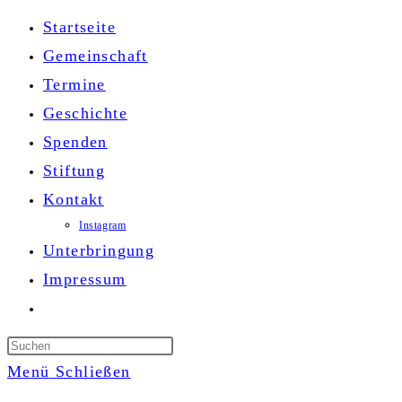
Zum
Startseite
Inhalt
Gemeinschaft
springen
Termine
Geschichte
Spenden
Stiftung
Kontakt
Instagram
Unterbringung
Impressum
Website-
Suche
Press
umschalten
Escape
Menü
Schließen
to