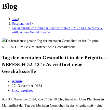
close
Blog
the
search
Start
>
panel.
Uncategorized
>
Tag der mentalen Gesundheit in der Prignitz – NEFESCH 52°13° e.V.
eröffnet neue Geschäftsstelle
Tag der mentalen Gesundheit in der Prignitz –
NEFESCH 52°13° e.V. eröffnet neue
Geschäftsstelle
Beitrags-
Admin
Autor:
Beitrag
27. November 2024
veröffentlicht:
Beitrags-
Uncategorized
Kategorie:
Am 30. November 2024, von 14 bis 18 Uhr, findet im Alten Pfarrhaus in
Marienfließ der Tag der Mentalen Gesundheit in der Prignitz statt – eine