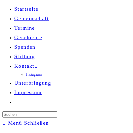
Zum
Startseite
Inhalt
Gemeinschaft
springen
Termine
Geschichte
Spenden
Stiftung
Kontakt
Instagram
Unterbringung
Impressum
Website-
Suche
Press
umschalten
Escape
Menü
Schließen
to