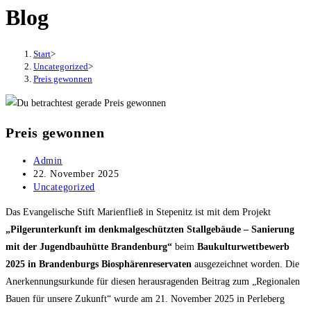
close
Blog
the
search
Start
>
panel.
Uncategorized
>
Preis gewonnen
Preis gewonnen
Beitrags-
Admin
Autor:
Beitrag
22. November 2025
veröffentlicht:
Beitrags-
Uncategorized
Kategorie:
Das Evangelische Stift Marienfließ in Stepenitz ist mit dem Projekt
„Pilgerunterkunft im denkmalgeschützten Stallgebäude – Sanierung
mit der Jugendbauhütte Brandenburg“
beim
Baukulturwettbewerb
2025 in Brandenburgs Biosphärenreservaten
ausgezeichnet worden. Die
Anerkennungsurkunde für diesen herausragenden Beitrag zum „Regionalen
Bauen für unsere Zukunft“ wurde am 21. November 2025 in Perleberg