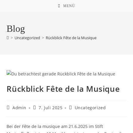
Zum
MENÜ
Inhalt
springen
Blog
>
Uncategorized
>
Rückblick Fête de la Musique
Rückblick Fête de la Musique
Beitrags-
Beitrag
Beitrags-
Admin
7. Juli 2025
Uncategorized
Autor:
veröffentlicht:
Kategorie:
Bei der Fête de la musique am 21.6.2025 im Stift